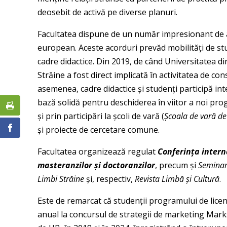
deosebit de activă pe diverse planuri.
Facultatea dispune de un număr impresionant de ac
european. Aceste acorduri prevăd mobilități de stud
cadre didactice. Din 2019, de când Universitatea di
Străine a fost direct implicată în activitatea de c
asemenea, cadre didactice și studenți participă in
bază solidă pentru deschiderea în viitor a noi pr
și prin participări la școli de vară (
Școala de vară d
și proiecte de cercetare comune.
Facultatea organizează regulat
Conferința intern
masteranzilor și doctoranzilor
, precum și
Seminaru
Limbi Străine
și, respectiv,
Revista Limbă și Cultură
.
Este de remarcat că studenții programului de lice
anual la concursul de strategii de marketing Mark