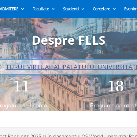
ADMITERE
Facultate
Studenți
Cercetare
Evenim
Despre FLLS
TURUL VIRTUAL AL PALATULUI UNIVERSITĂȚI
11
18
rograme de licență
Programe de mast
ct Rankings 2025 și în clasamentul QS World University Ra