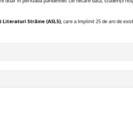
re doar în perioada pandemiei. De fiecare dată, studenții noșt
i Literaturi Străine (ASLS)
, care a împlinit 25 de ani de exi