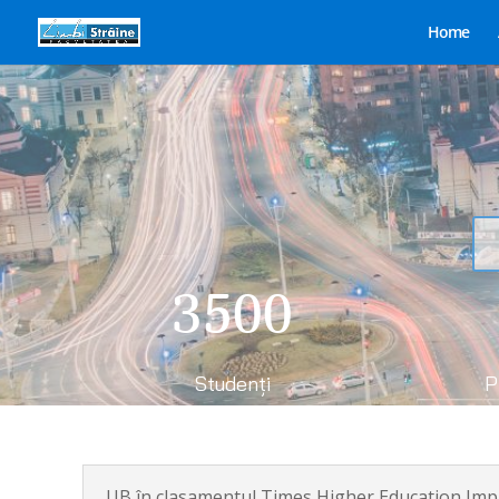
Home
3500
Studenți
P
UB în clasamentul Times Higher Education Impa