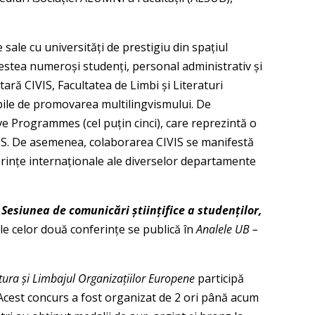
le cu universități de prestigiu din spațiul
acestea numeroși studenți, personal administrativ și
ară CIVIS, Facultatea de Limbi și Literaturi
abile de promovarea multilingvismului. De
ve Programmes (cel puțin cinci), care reprezintă o
VIS. De asemenea, colaborarea CIVIS se manifestă
ferințe internaționale ale diverselor departamente
,
Sesiunea de comunicări științifice a studenților,
ile celor două conferințe se publică în
Analele UB –
tura și Limbajul Organizațiilor Europene
participă
Acest concurs a fost organizat de 2 ori până acum