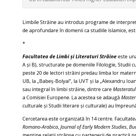
Limbile Străine au introdus programe de interpreți
de aprofundare în domenii ca studiile islamice, est
*
Facultatea de Limbi și Literaturi Străine
este una
A și B), structurate pe domeniile Filologie, Studii
peste 20 de lectori străini predau limba lor matern
UB, la „Babeș-Bolyai”, la UVT și la „Alexandru Ioan
sau integral în limbi străine, dintre care
Masteratul
a Comisiei Europene. La acestea se adaugă
Mastera
culturale și Studii literare și culturale) au împreu
Cercetarea este organizată în 14 centre. Facultate
Romano-Arabica
,
Journal of Early Modern Studies
,
Buc
menține relații strânse cu partenerii de practică 