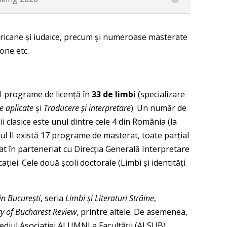
mericane și iudaice, precum și numeroase masterate
one etc.
11 programe de licență în
33 de limbi
(specializare
 aplicate
și
Traducere și interpretare
). Un număr de
 clasice este unul dintre cele 4 din România (la
lul II există 17 programe de masterat, toate parțial
t în parteneriat cu Direcția Generală Interpretare
iei. Cele două școli doctorale (Limbi și identități
din București
, seria
Limbi și Literaturi Străine
,
ty of Bucharest Review
, printre altele. De asemenea,
mediul Asociației ALUMNI a Facultății (ALSUB),