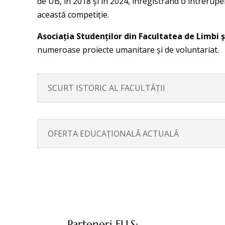
de UB, în 2018 și în 2024, înregistrând o întrerupe
această competiție.
Asociația Studenților din Facultatea de Limbi ș
numeroase proiecte umanitare și de voluntariat.
SCURT ISTORIC AL FACULTĂȚII
OFERTA EDUCAȚIONALĂ ACTUALĂ
Parteneri FLLS: