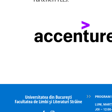
Universitatea din București
PROGRAM 
Facultatea de Limbi și Literaturi Străine
LUNI, MARȚI
JOI – 12:00