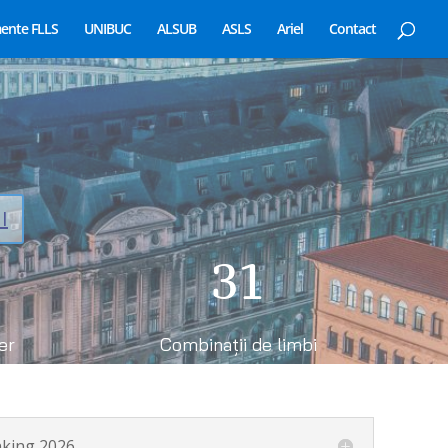
ente FLLS
UNIBUC
ALSUB
ASLS
Ariel
Contact
I
31
er
Combinații de limbi
nking 2026