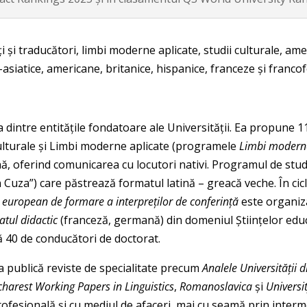
 și traducători, limbi moderne aplicate, studii culturale, a
-asiatice, americane, britanice, hispanice, franceze și francof
 dintre entitățile fondatoare ale Universității. Ea propune 
 culturale și Limbi moderne aplicate (programele
Limbi moderne
ă, oferind comunicarea cu locutori nativi. Programul de studii
 Cuza”) care păstrează formatul latină – greacă veche. În cic
 european de formare a interpreților de conferință
este organiza
tul didactic
(franceză, germană) din domeniul Științelor educaț
nă 40 de conducători de doctorat.
a publică reviste de specialitate precum
Analele Universității 
harest Working Papers in Linguistics
,
Romanoslavica
și
Universi
profesională și cu mediul de afaceri, mai cu seamă prin inter