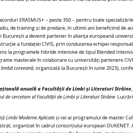
orduri ERASMUS+ – peste 350 – pentru toate specializările sa
iu, de training și de predare, în ultimii ani beneficiind de 
n București a devenit partener în alianța europeană universit
onstrucție a fundației CIVIS, prin conducerea echipei respons
tens la programele hibride intensive de tipul Blended Intensi
ograme masterale în colaborare cu universități partenere CI
e limbă coreeană
, organizată la București în iunie 2023), con
ațională anuală a Facultății de Limbi și Literaturi Străine
l de cercetare al Facultății de Limbi și Literaturi Străine
. Lucrăr
nță
Limbi Moderne Aplicate
și cei ai programului de master C
ul
strat, organizat în cadrul consorțiului european DUKENET. 