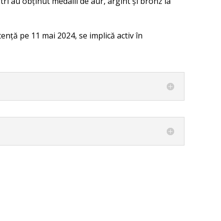
ri au obținut medalii de aur, argint și bronz la
stență pe 11 mai 2024, se implică activ în