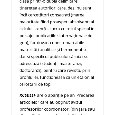
clasă printr-o dublă delimitare:
tinereţea autorilor, care, deşi nu sunt
încă cercetători consacraţi (marea
majoritate fiind proaspeţi absolvenţi ai
ciclului licenţă – lucru cu totul special în
peisajul publicaţiilor internaţionale de
gen), fac dovada unei remarcabile
maturităţi analitice şi hermeneutice,
dar şi specificul publicului căruia i se
adresează (studenţi, masteranzi,
doctoranzi), pentru care revista, prin
profilul ei, funcţionează ca un etalon al
cercetării de top.
RCSDLLF
are o apariţie pe an. Predarea
articolelor care au obţinut avizul
profesorilor coordonatori (din ţară sau