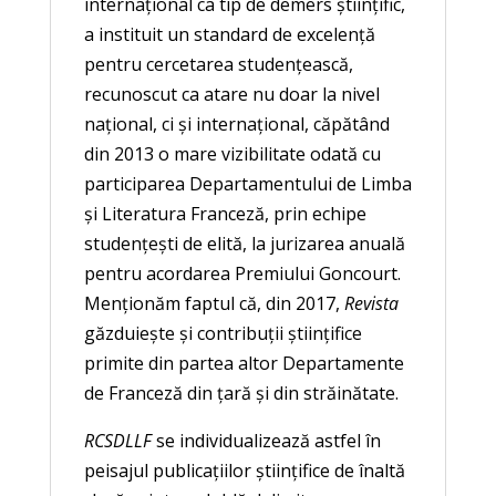
internaţional ca tip de demers ştiinţific,
a instituit un standard de excelenţă
pentru cercetarea studenţească,
recunoscut ca atare nu doar la nivel
naţional, ci şi internaţional, căpătând
din 2013 o mare vizibilitate odată cu
participarea Departamentului de Limba
şi Literatura Franceză, prin echipe
studenţeşti de elită, la jurizarea anuală
pentru acordarea Premiului Goncourt.
Menţionăm faptul că, din 2017,
Revista
găzduieşte şi contribuţii ştiinţifice
primite din partea altor Departamente
de Franceză din ţară şi din străinătate.
RCSDLLF
se individualizează astfel în
peisajul publicaţiilor ştiinţifice de înaltă