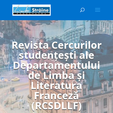
Revista Cercurilor
studenţeşti ale
Departamentului
de Limba şi
Literatura
Franceză
(RCSDLLF)