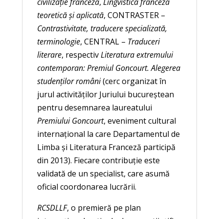
civilizaţie franceză
,
Lingvistică franceză
teoretică şi aplicată
, CONTRASTER –
Contrastivitate, traducere specializată,
terminologie
, CENTRAL –
Traduceri
literare
, respectiv
Literatura extremului
contemporan: Premiul Goncourt. Alegerea
studenţilor români
(cerc organizat în
jurul activităţilor Juriului bucureştean
pentru desemnarea laureatului
Premiului Goncourt
, eveniment cultural
internaţional la care Departamentul de
Limba şi Literatura Franceză participă
din 2013). Fiecare contribuţie este
validată de un specialist, care asumă
oficial coordonarea lucrării.
RCSDLLF
, o premieră pe plan