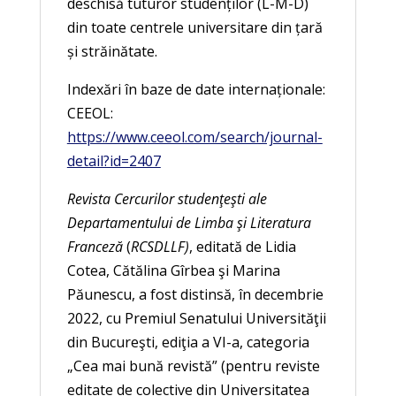
deschisă tuturor studenţilor (L-M-D)
din toate centrele universitare din ţară
şi străinătate.
Indexări în baze de date internaţionale:
CEEOL:
https://www.ceeol.com/search/journal-
detail?id=2407
Revista
Cercurilor studenţeşti ale
Departamentului de Limba şi Literatura
Franceză
(
RCSDLLF)
, editată de Lidia
Cotea, Cătălina Gîrbea şi Marina
Păunescu, a fost distinsă, în decembrie
2022, cu Premiul Senatului Universităţii
din Bucureşti, ediţia a VI-a, categoria
„Cea mai bună revistă” (pentru reviste
editate de colective din Universitatea