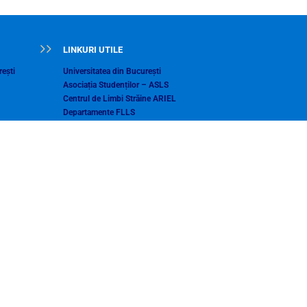
LINKURI UTILE
ești
Universitatea din București
Asociația Studenților – ASLS
Centrul de Limbi Străine ARIEL
Departamente FLLS