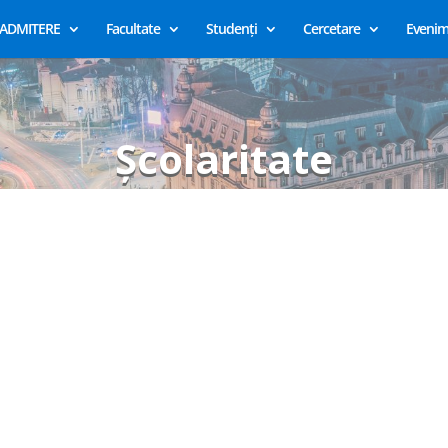
ADMITERE
Facultate
Studenți
Cercetare
Evenim
Școlaritate