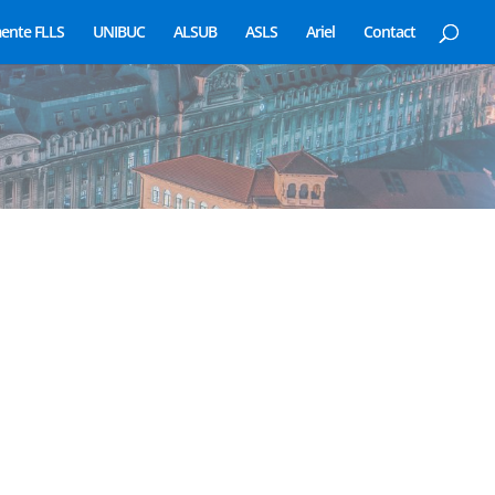
ente FLLS
UNIBUC
ALSUB
ASLS
Ariel
Contact