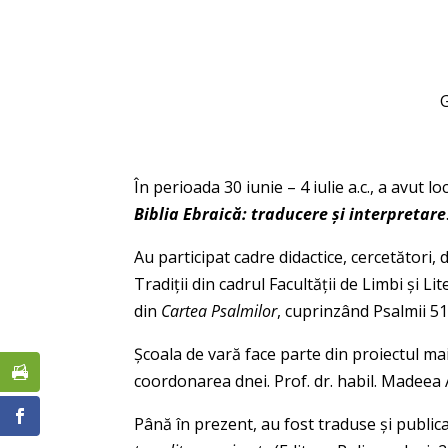
În perioada 30 iunie – 4 iulie a.c., a avut 
Biblia Ebraică: traducere şi interpretare
Au participat cadre didactice, cercetători, 
Tradiţii din cadrul Facultății de Limbi şi L
din
Cartea Psalmilor
, cuprinzând Psalmii 51
Şcoala de vară face parte din proiectul m
coordonarea dnei. Prof. dr. habil. Madeea 
Până în prezent, au fost traduse şi publi