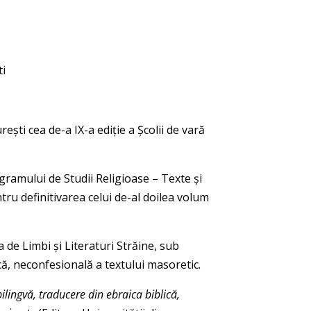
ti
rești cea de-a IX-a ediție a Şcolii de vară
ogramului de Studii Religioase – Texte şi
ntru definitivarea celui de-al doilea volum
a de Limbi şi Literaturi Străine, sub
că, neconfesională a textului masoretic.
ilingvă, traducere din ebraica biblică,