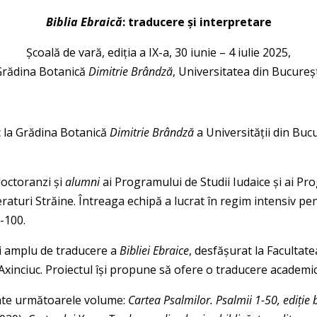
Biblia Ebraică
: traducere și interpretare
Şcoală de vară, ediția a IX-a, 30 iunie – 4 iulie 2025,
Grădina Botanică
Dimitrie Brândză
, Universitatea din Bucureș
loc la Grădina Botanică
Dimitrie Brândză
a Universității din Bucu
.
doctoranzi și
alumni
ai Programului de Studii Iudaice și ai Pr
iteraturi Străine. Întreaga echipă a lucrat în regim intensiv pe
-100.
ai amplu de traducere a
Bibliei Ebraice
, desfăşurat la Facultate
Axinciuc. Proiectul își propune să ofere o traducere academi
cate următoarele volume:
Cartea Psalmilor. Psalmii 1-50, ediție b