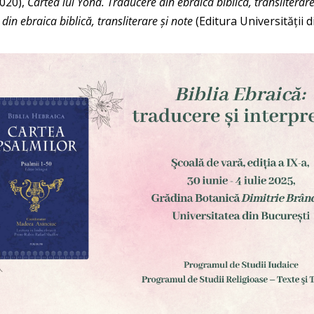
2020),
Cartea lui Yona. Traducere din ebraica biblică, transliterare
din ebraica biblică, transliterare şi note
(Editura Universităţii d