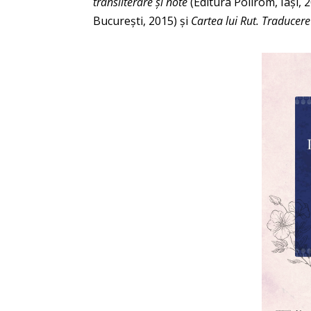
transliterare și note
(Editura Polirom, Iași, 
Bucureşti, 2015) și
Cartea lui Rut. Traducere 