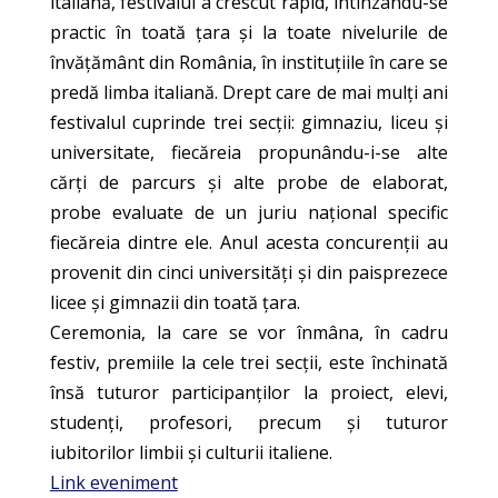
italiană, festivalul a crescut rapid, întinzându-se
practic în toată țara și la toate nivelurile de
învățământ din România, în instituțiile în care se
predă limba italiană. Drept care de mai mulți ani
festivalul cuprinde trei secții: gimnaziu, liceu și
universitate, fiecăreia propunându-i-se alte
cărți de parcurs și alte probe de elaborat,
probe evaluate de un juriu național specific
fiecăreia dintre ele. Anul acesta concurenții au
provenit din cinci universități și din paisprezece
licee și gimnazii din toată țara.
Ceremonia, la care se vor înmâna, în cadru
festiv, premiile la cele trei secții, este închinată
însă tuturor participanților la proiect, elevi,
studenți, profesori, precum și tuturor
iubitorilor limbii și culturii italiene.
Link eveniment